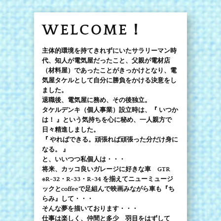
WELCOME！
主体的環境を持てきれずにいたサラリーマン時
代、知人が電気屋だったこと、父親が電材店
（材料屋）であったことがきっかけとなり、電
気屋タケルとして自分に勝負をかける決意をし
ました。
退職後、電気屋に務め、その後独立。
タケルデンキ（個人事業）設立時は、『 いつか
は！ 』という気持ちを心に秘め、一人親方で
日々精進しました。
『 やればできる。頑張れば頑張った分だけ身に
なる。 』
と、いいつつ私個人は・・・
将来、カッコ良いガレージに好きな車 GTR
※R-32・R-33・R-34 を揃えてニューミュージ
ックとcoffeeで足組んで映画みながら車も『ち
らみ』して・・・
そんな夢を描いております・・・
仕事は楽しく、仲間と多少 羽目をはずして